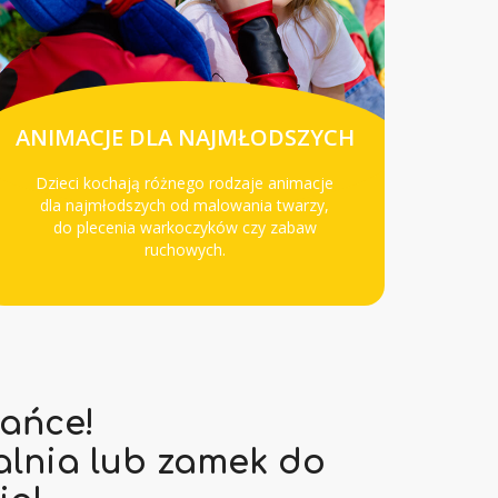
ANIMACJE DLA NAJMŁODSZYCH
Dzieci kochają różnego rodzaje animacje
dla najmłodszych od malowania twarzy,
do plecenia warkoczyków czy zabaw
ruchowych.
ańce!
alnia lub zamek do