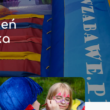
ż
e
ń
k
a