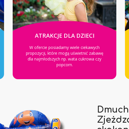
ATRAKCJE DLA DZIECI
W ofercie posiadamy wiele ciekawych
propozycji, które mogą uświetnić zabawę
dla najmłodszych np. wata cukrowa czy
popcorn.
Dmuch
Zjeżdz