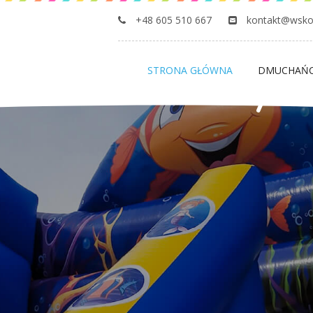
+48 605 510 667
kontakt@wsko
STRONA GŁÓWNA
DMUCHAŃ
j
e
ż
d
z
a
l
n
i
a
R
y
b