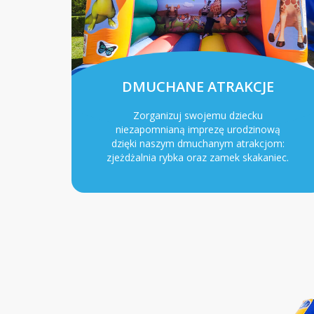
DMUCHANE ATRAKCJE
Zorganizuj swojemu dziecku
niezapomnianą imprezę urodzinową
dzięki naszym dmuchanym atrakcjom:
zjeżdżalnia rybka oraz zamek skakaniec.