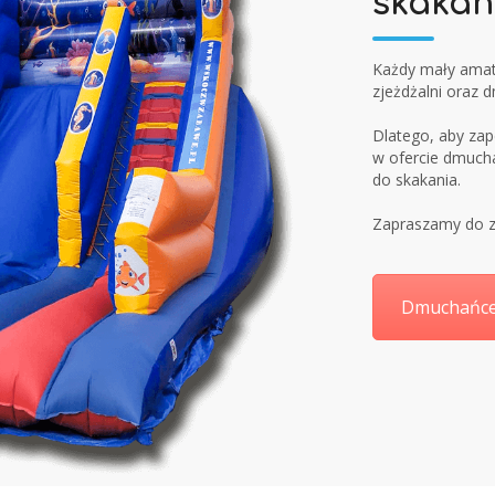
skakan
Każdy mały amat
zjeżdżalni oraz
Dlatego, aby za
w ofercie dmuch
do skakania.
Zapraszamy do z
Dmuchańc