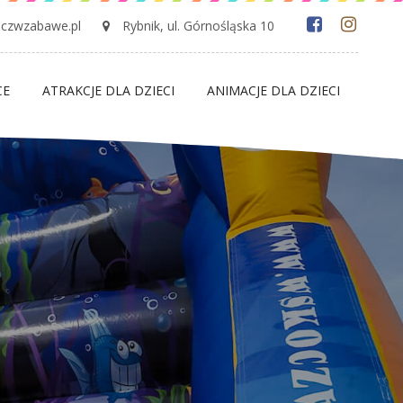
czwzabawe.pl
Rybnik, ul. Górnośląska 10
CE
ATRAKCJE DLA DZIECI
ANIMACJE DLA DZIECI
k
a