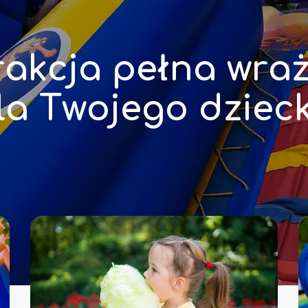
r
a
k
c
j
a
p
e
ł
n
a
w
r
a
l
a
T
w
o
j
e
g
o
d
z
i
e
c