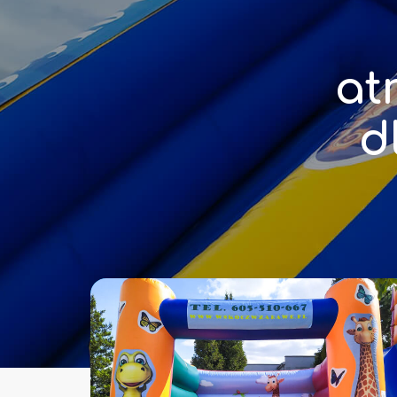
a
t
d